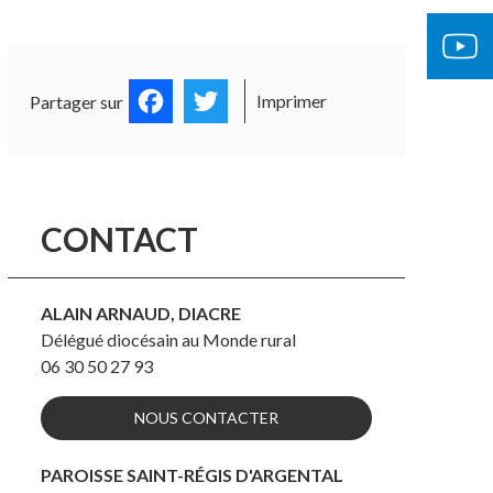
OCUMENTS OFFICIELS
ÉGLISE 
Facebook
Twitter
Imprimer
Partager sur
CONTACT
ALAIN ARNAUD, DIACRE
Délégué diocésain au Monde rural
06 30 50 27 93
NOUS CONTACTER
PAROISSE SAINT-RÉGIS D'ARGENTAL