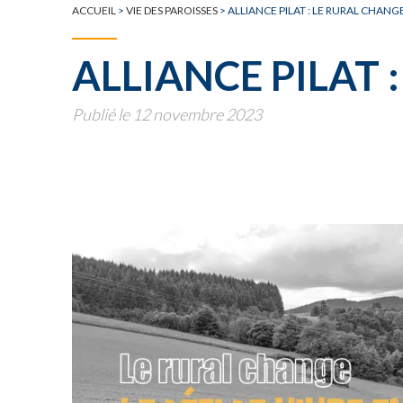
TOUTE L'ACTUALITÉ
ACCUEIL
>
VIE DES PAROISSES
>
ALLIANCE PILAT : LE RURAL CHANG
ALLIANCE PILAT 
Publié le 12 novembre 2023