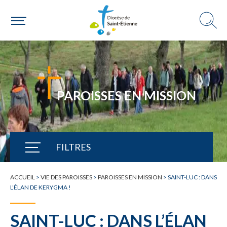
PAROISSES EN MISSION
FILTRES
TOUTE L'ACTUALITÉ
ACCUEIL
>
VIE DES PAROISSES
>
PAROISSES EN MISSION
>
SAINT-LUC : DANS
L’ÉLAN DE KERYGMA !
SAINT-LUC : DANS L’ÉLAN