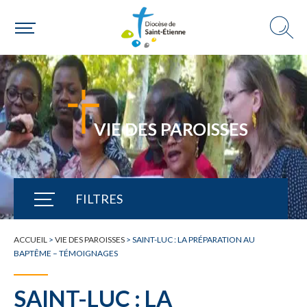
VIE DES PAROISSES
FILTRES
TOUTE L'ACTUALITÉ
ACCUEIL
>
VIE DES PAROISSES
>
SAINT-LUC : LA PRÉPARATION AU
BAPTÊME – TÉMOIGNAGES
SAINT-LUC : LA