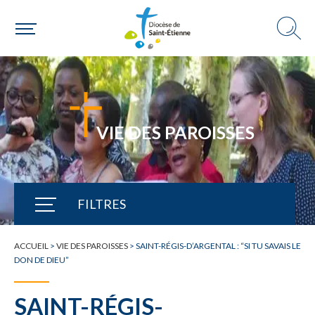
VIE DES PAROISSES
FILTRES
TOUTE L'ACTUALITÉ
ACCUEIL
>
VIE DES PAROISSES
>
SAINT-RÉGIS-D’ARGENTAL : “SI TU SAVAIS LE
DON DE DIEU”
SAINT-RÉGIS-