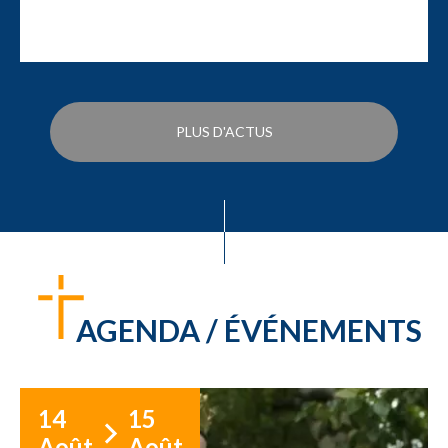
PLUS D'ACTUS
AGENDA / ÉVÉNEMENTS
14
15
Août
Août