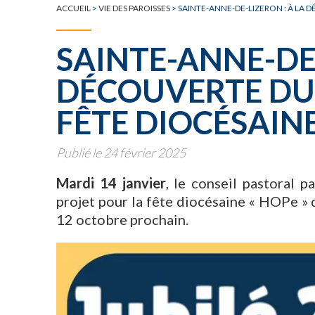
TOUTE L'ACTUALITÉ
ACCUEIL
>
VIE DES PAROISSES
>
SAINTE-ANNE-DE-LIZERON : À LA 
SAINTE-ANNE-DE-
DÉCOUVERTE DU 
FÊTE DIOCÉSAIN
Publié le 24 février 2025
Mardi 14 janvier
, le conseil pastoral p
projet pour la fête diocésaine « HOPe » 
12 octobre prochain.