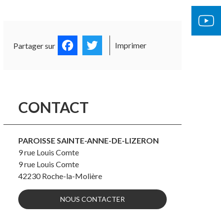
OCUMENTS OFFICIELS
ÉGLISE 
Facebook
Twitter
Imprimer
Partager sur
CONTACT
PAROISSE SAINTE-ANNE-DE-LIZERON
9 rue Louis Comte
9 rue Louis Comte
42230
Roche-la-Molière
NOUS CONTACTER