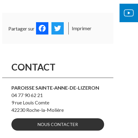
OCUMENTS OFFICIELS
ÉGLISE 
Facebook
Twitter
Imprimer
Partager sur
CONTACT
PAROISSE SAINTE-ANNE-DE-LIZERON
04 77 90 62 21
9 rue Louis Comte
42230
Roche-la-Molière
NOUS CONTACTER