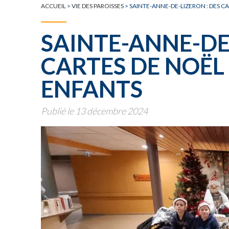
TOUTE L'ACTUALITÉ
ACCUEIL
>
VIE DES PAROISSES
>
SAINTE-ANNE-DE-LIZERON : DES C
SAINTE-ANNE-DE-
CARTES DE NOËL 
ENFANTS
Publié le 13 décembre 2024