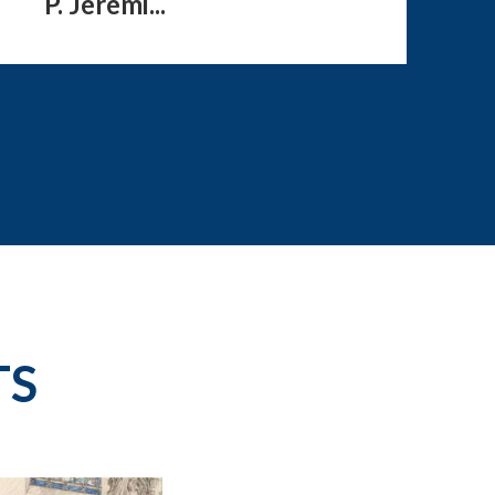
P. Jérémi...
TS