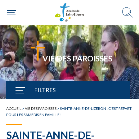
VIE DES PAROISSES
FILTRES
TOUTE L'ACTUALITÉ
ACCUEIL
>
VIE DES PAROISSES
>
SAINTE-ANNE-DE-LIZERON : C’EST REPARTI
POUR LES SAMEDIS EN FAMILLE !
SAINTE-ANNE-DE-