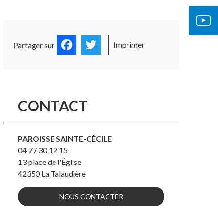
OCUMENTS OFFICIELS
ÉGLISE 
Facebook
Twitter
Imprimer
Partager sur
CONTACT
PAROISSE SAINTE-CÉCILE
04 77 30 12 15
13 place de l'Église
42350
La Talaudière
NOUS CONTACTER