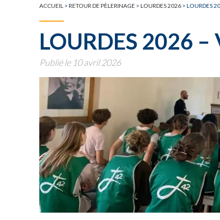
TOUTE L'ACTUALITÉ
ACCUEIL
>
RETOUR DE PÈLERINAGE
>
LOURDES 2026
>
LOURDES 20
LOURDES 2026 – 
Publié le 10 avril 2026