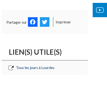
OCUMENTS OFFICIELS
ÉGLISE 
Facebook
Twitter
Imprimer
Partager sur
LIEN(S) UTILE(S)
Tous les jours à Lourdes