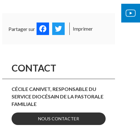
OCUMENTS OFFICIELS
ÉGLISE 
Facebook
Twitter
Imprimer
Partager sur
CONTACT
CÉCILE CANIVET, RESPONSABLE DU
SERVICE DIOCÉSAIN DE LA PASTORALE
FAMILIALE
NOUS CONTACTER