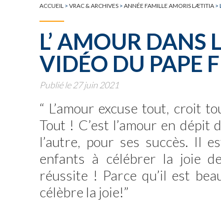
TOUTE L'ACTUALITÉ
ACCUEIL
>
VRAC & ARCHIVES
>
ANNÉE FAMILLE AMORIS LÆTITIA
>
L’ AMOUR DANS L
VIDÉO DU PAPE 
Publié le 27 juin 2021
“ L’amour excuse tout, croit to
Tout ! C’est l’amour en dépit d
l’autre, pour ses succès. Il 
enfants à célébrer la joie d
réussite ! Parce qu’il est beau
célèbre la joie!”