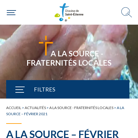
A LA SOURCE -
FRATERNITÉS LOCALES
FILTRES
TOUTE L'ACTUALITÉ
ACCUEIL
>
ACTUALITÉS
>
A LA SOURCE - FRATERNITÉS LOCALES
>
A LA
SOURCE – FÉVRIER 2021
A LA SOURCE – FÉVRIER