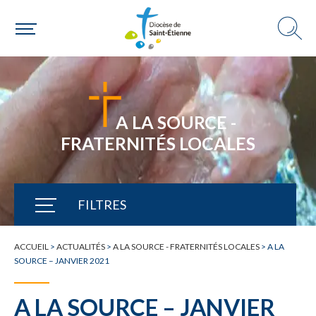
A LA SOURCE -
FRATERNITÉS LOCALES
FILTRES
TOUTE L'ACTUALITÉ
ACCUEIL
>
ACTUALITÉS
>
A LA SOURCE - FRATERNITÉS LOCALES
>
A LA
SOURCE – JANVIER 2021
A LA SOURCE – JANVIER