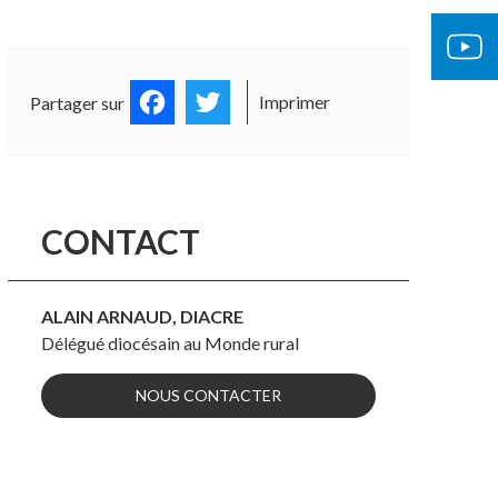
OCUMENTS OFFICIELS
ÉGLISE 
Facebook
Twitter
Imprimer
Partager sur
CONTACT
ALAIN ARNAUD, DIACRE
Délégué diocésain au Monde rural
NOUS CONTACTER