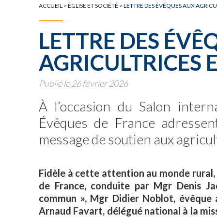
TOUTE L'ACTUALITÉ
ACCUEIL
>
ÉGLISE ET SOCIÉTÉ
>
LETTRE DES ÉVÊQUES AUX AGRICU
LETTRE DES ÉVÊ
AGRICULTRICES 
Publié le 26 février 2026
À l’occasion du Salon interna
Évêques de France adressen
message de soutien aux agricul
Fidèle à cette attention au monde rural
de France, conduite par Mgr Denis Jac
commun », Mgr Didier Noblot, évêque a
Arnaud Favart, délégué national à la miss