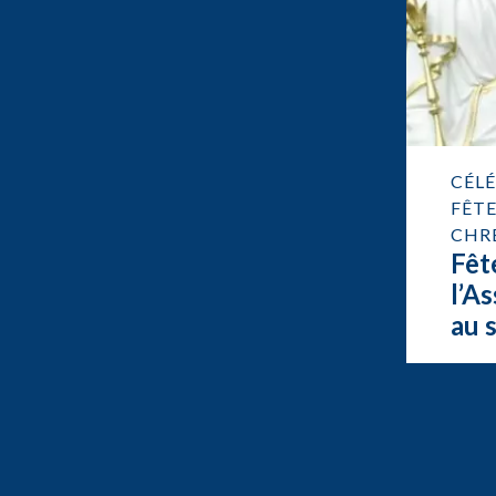
CÉL
FÊTE
CHR
Fêt
l’A
au 
No
de 