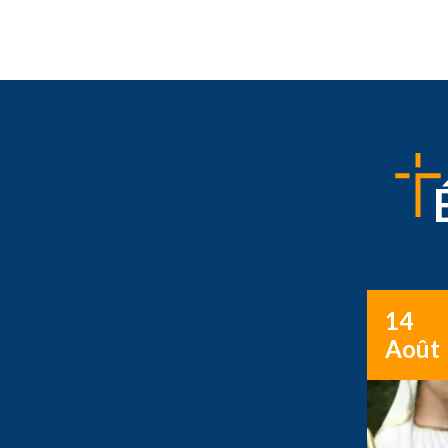
14
Août