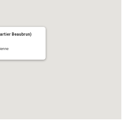
artier Beaubrun)
tienne