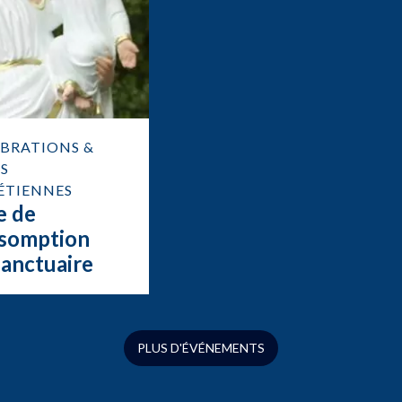
ÉBRATIONS &
S
ÉTIENNES
e de
ssomption
sanctuaire
tre-Dame
l’Hermitage
PLUS D'ÉVÉNEMENTS