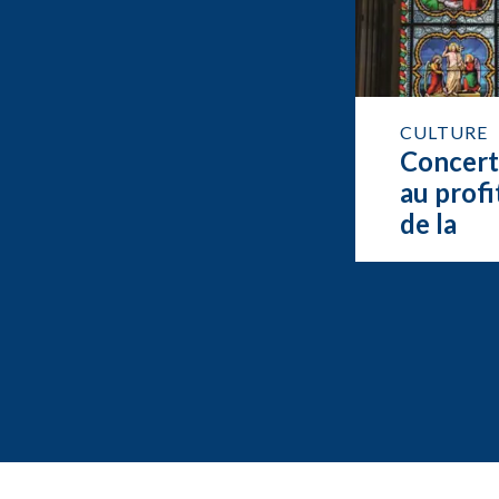
CULTURE
Concer
au profi
de la
restaur
de l’org
de Feur