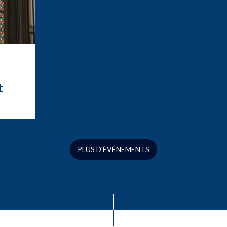
t
t
ation
ue
s
PLUS D'ÉVÉNEMENTS