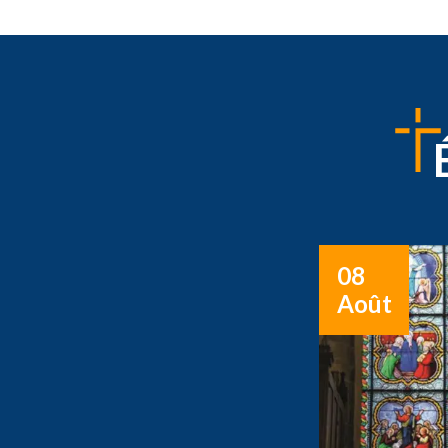
08
Août