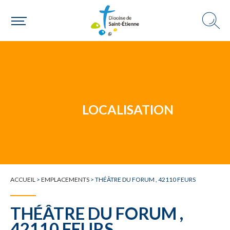
Un mouvement
LOCALISATION
Choisir ma paroisse par commune
Une commune
ACCUEIL
>
EMPLACEMENTS
>
THÉÂTRE DU FORUM , 42110 FEURS
THÉÂTRE DU FORUM ,
42110 FEURS