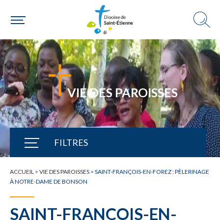
VIE DES PAROISSES
FILTRES
TOUTE L'ACTUALITÉ
ACCUEIL
>
VIE DES PAROISSES
>
SAINT-FRANÇOIS-EN-FOREZ : PÈLERINAGE
À NOTRE-DAME DE BONSON
SAINT-FRANÇOIS-EN-