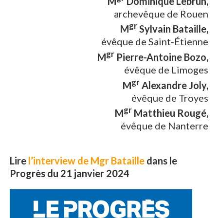
M
Dominique Lebrun,
archevêque de Rouen
gr
M
Sylvain Bataille,
évêque de Saint-Étienne
gr
M
Pierre-Antoine Bozo,
évêque de Limoges
gr
M
Alexandre Joly,
évêque de Troyes
gr
M
Matthieu Rougé,
évêque de Nanterre
Lire
l’interview de Mgr Bataille
dans le
Progrès du 21 janvier 2024