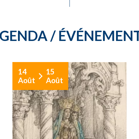
GENDA / ÉVÉNEMEN
14
15
Août
Août