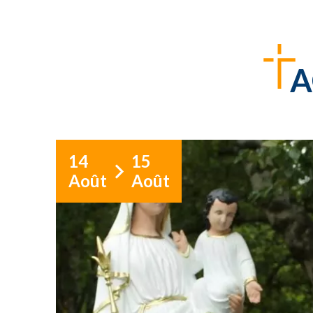
A
14
15
Août
Août