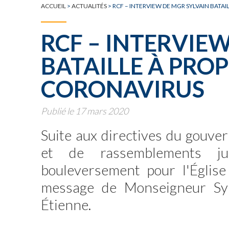
TOUTE L'ACTUALITÉ
ACCUEIL
>
ACTUALITÉS
>
RCF – INTERVIEW DE MGR SYLVAIN BATAI
RCF – INTERVIE
BATAILLE À PROP
CORONAVIRUS
Publié le 17 mars 2020
Suite aux directives du gouver
et de rassemblements ju
bouleversement pour l'Église 
message de Monseigneur Sylv
Étienne.