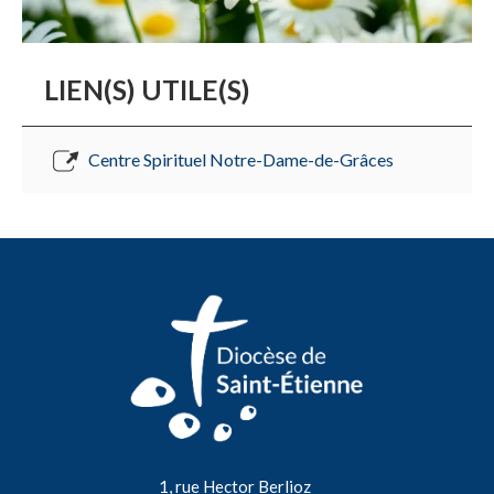
LIEN(S) UTILE(S)
Centre Spirituel Notre-Dame-de-Grâces
1, rue Hector Berlioz