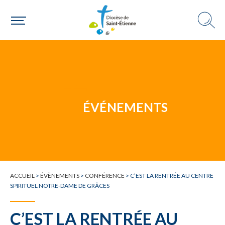
Une personne
ÉVÉNEMENTS
Un mouvement
Choisir ma paroisse par commune
ACCUEIL
>
ÉVÈNEMENTS
>
CONFÉRENCE
>
C’EST LA RENTRÉE AU CENTRE
SPIRITUEL NOTRE-DAME DE GRÂCES
Une commune
C’EST LA RENTRÉE AU