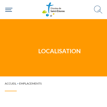
Un mouvement
LOCALISATION
Choisir ma paroisse par commune
Une commune
ACCUEIL
>
EMPLACEMENTS