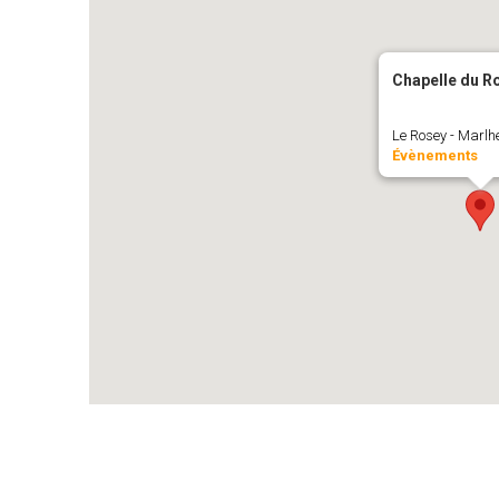
Chapelle du R
Le Rosey - Marlh
Évènements