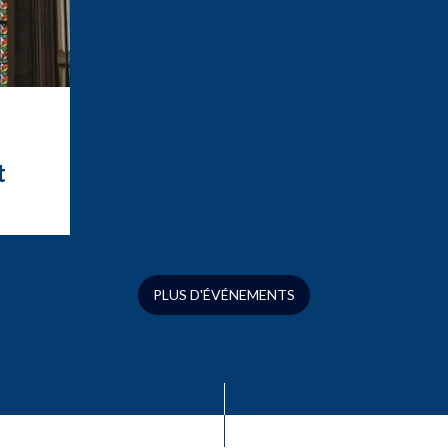
t
t
ation
ue
s
PLUS D'ÉVÉNEMENTS