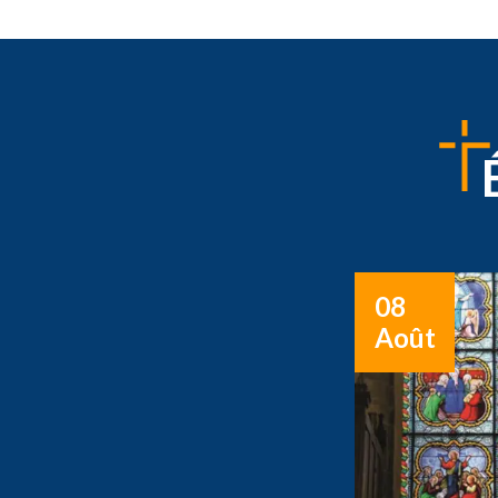
08
Août