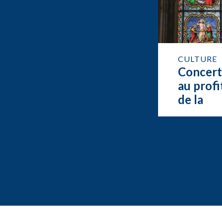
CULTURE
Concer
au profi
de la
restaur
de l’org
de Feur