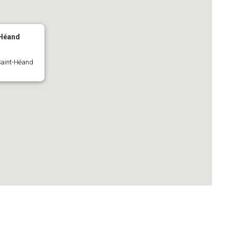
-Héand
 Saint-Héand