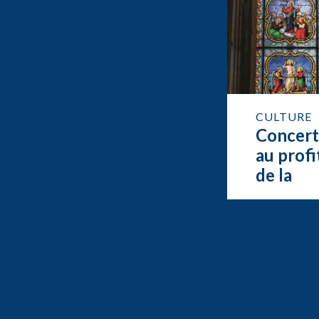
CULTURE
Concer
au profi
de la
restaur
de l’org
de Feur