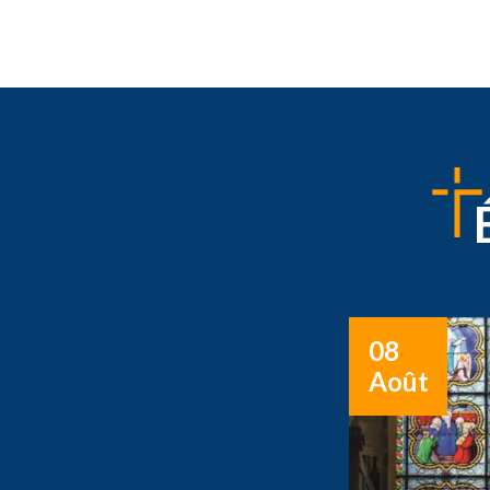
08
Août