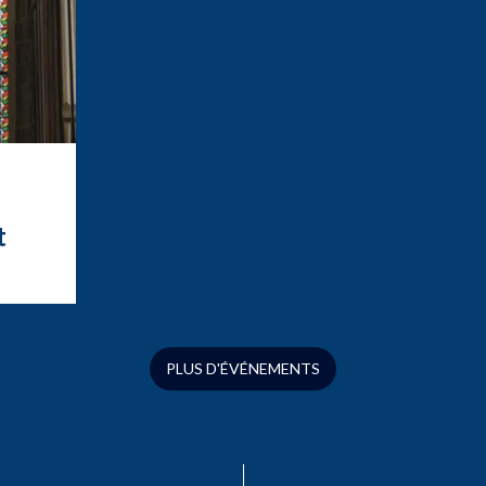
t
t
ation
ue
s
PLUS D'ÉVÉNEMENTS