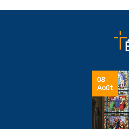
08
Août