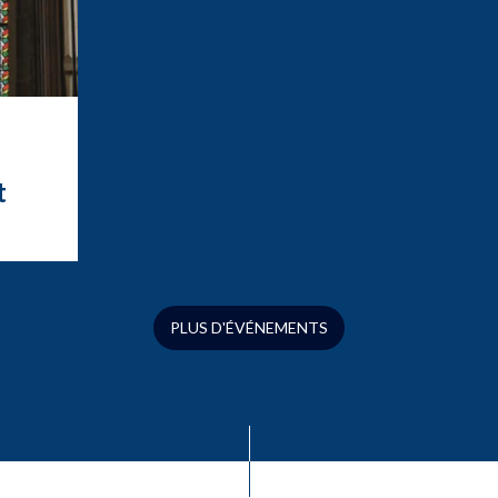
t
t
ation
ue
s
PLUS D'ÉVÉNEMENTS