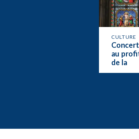
CULTURE
Concer
au profi
de la
restaur
de l’org
de Feur