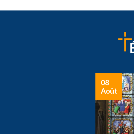
08
Août