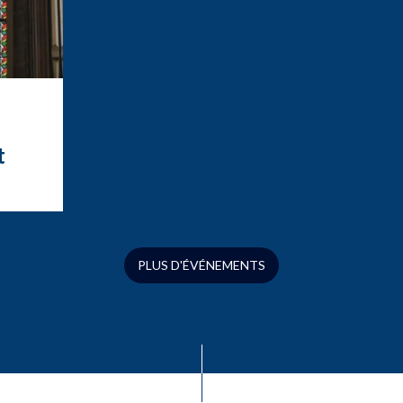
t
t
ation
ue
s
PLUS D'ÉVÉNEMENTS