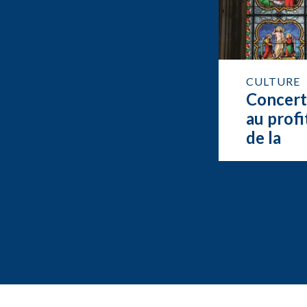
CULTURE
Concer
au profi
de la
restaur
de l’org
de Feur