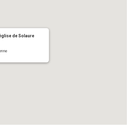
'église de Solaure
ienne