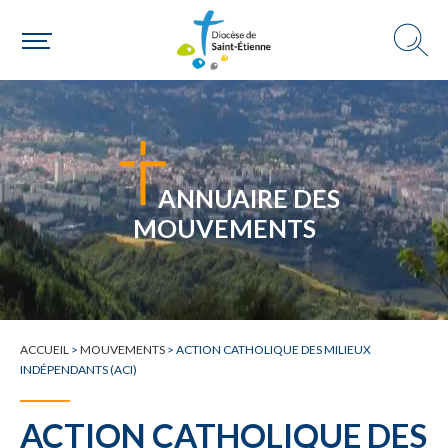
Un mouvement
Choisir ma paroisse par commune
ANNUAIRE DES
Une commune
MOUVEMENTS
ACCUEIL
>
MOUVEMENTS
>
ACTION CATHOLIQUE DES MILIEUX
INDÉPENDANTS (ACI)
ACTION CATHOLIQUE DES