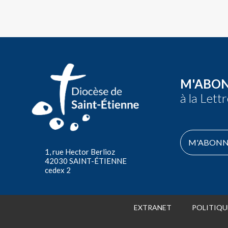
M'ABO
à la Lett
M'ABONN
1, rue Hector Berlioz
42030 SAINT-ÉTIENNE
cedex 2
EXTRANET
POLITIQU