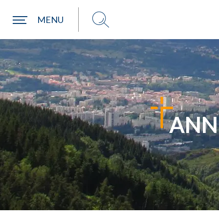
MENU
RECHERCHER
DANS LE DIOCÈSE
Une paroisse
ANN
Choisir ma paroisse par commune
Une commune