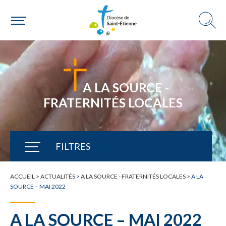
A LA SOURCE -
FRATERNITÉS LOCALES
FILTRES
TOUTE L'ACTUALITÉ
ACCUEIL
>
ACTUALITÉS
>
A LA SOURCE - FRATERNITÉS LOCALES
>
A LA
SOURCE – MAI 2022
A LA SOURCE – MAI 2022