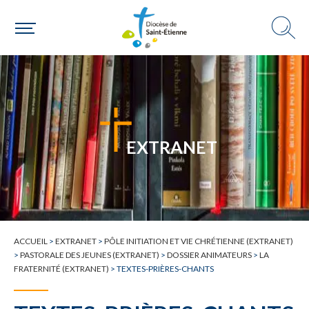
Une paroisse
Une personne
EXTRANET
Un mouvement
ACCUEIL
>
EXTRANET
>
PÔLE INITIATION ET VIE CHRÉTIENNE (EXTRANET)
Choisir ma paroisse par commune
>
PASTORALE DES JEUNES (EXTRANET)
>
DOSSIER ANIMATEURS
>
LA
FRATERNITÉ (EXTRANET)
>
TEXTES-PRIÈRES-CHANTS
Une commune