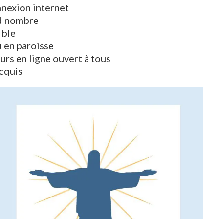
onnexion internet
nd nombre
ible
u en paroisse
s en ligne ouvert à tous
acquis