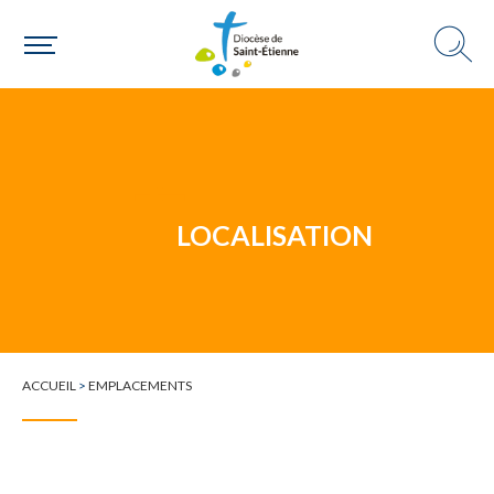
Un mouvement
Choisir ma paroisse par commune
Une commune
LOCALISATION
ACCUEIL
>
EMPLACEMENTS