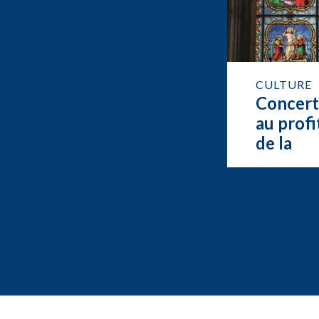
CULTURE
Concer
au profi
de la
restaur
de l’org
de Feur