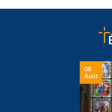
08
Août