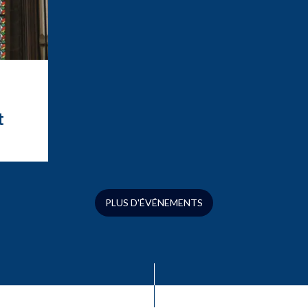
t
t
ation
ue
s
PLUS D'ÉVÉNEMENTS