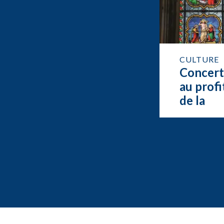
CULTURE
Concer
au profi
de la
restaur
de l’org
de Feur