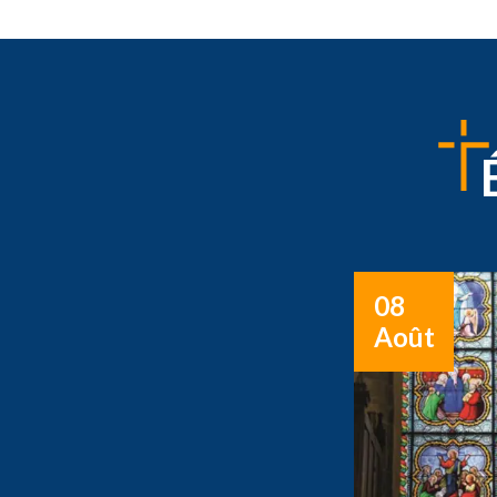
08
Août