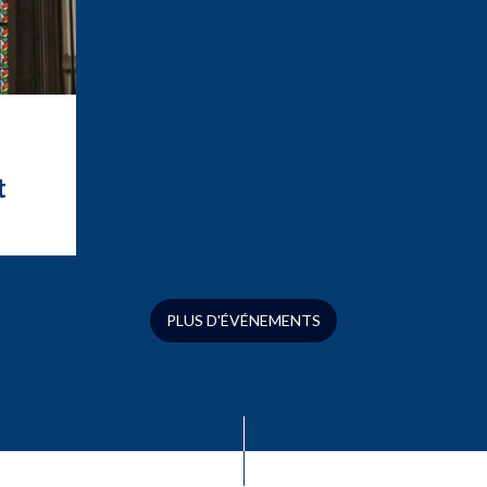
t
t
ation
ue
s
PLUS D'ÉVÉNEMENTS