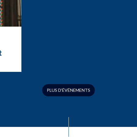
t
t
ation
ue
s
PLUS D'ÉVÉNEMENTS