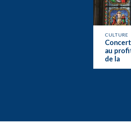
CULTURE
Concer
au profi
de la
restaur
de l’org
de Feur