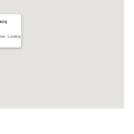
iecq
ise - Luriecq