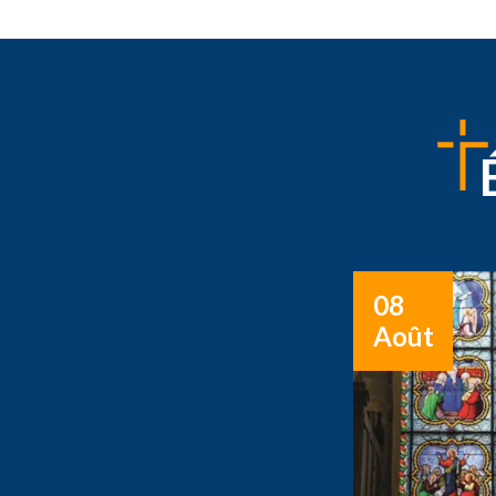
08
Août