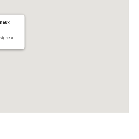
gneux
avigneux