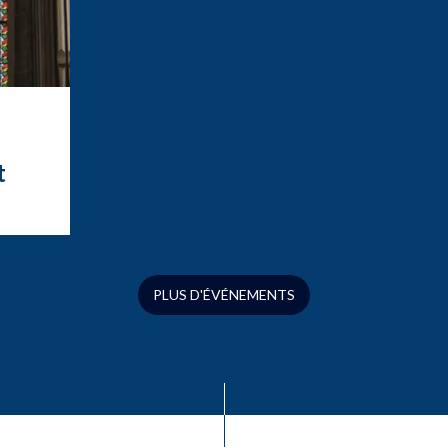
t
t
ation
ue
s
PLUS D'ÉVÉNEMENTS