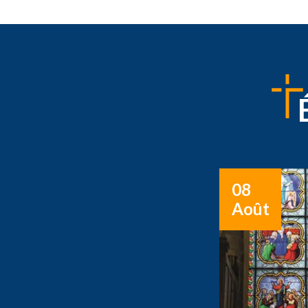
08
Août