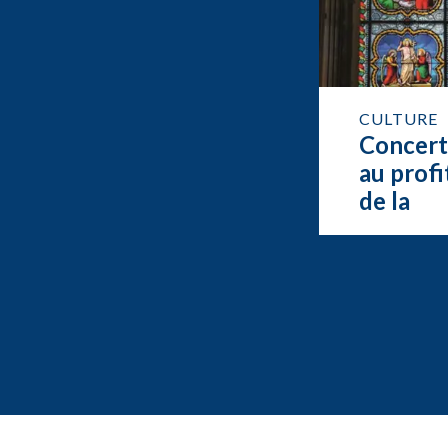
CULTURE
Concer
au profi
de la
restaur
de l’org
de Feur