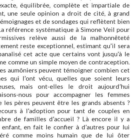
exacte, équilibrée, complète et impartiale de
ent, une seule opinion a droit de cité, à grand
e témoignages et de sondages qui reflètent bien
La référence systématique à Simone Veil pour
rmissives relève aussi de la malhonnêteté
rtement reste exceptionnel, estimant qu’il sera
analisé cet acte que certains vont jusqu’à le
me comme un simple moyen de contraception.
, les aumôniers peuvent témoigner combien cet
s qui l’ont vécu, quelles que soient leurs
euses, mais ont-elles le droit aujourd’hui
faisons-nous pour accompagner les femmes
e les pères peuvent être les grands absents ?
ecours à l’adoption pour tant de couples en
re de familles d’accueil ? Là encore il y a
enfant, en fait le confier à d’autres pour lui
idéré comme moins humain que de lui ôter