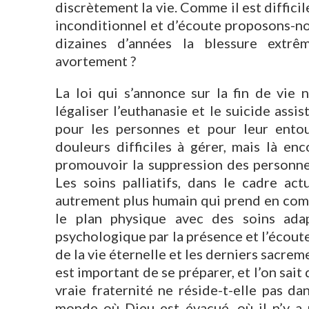
discrètement la vie. Comme il est diffici
inconditionnel et d’écoute proposons-no
dizaines d’années la blessure extr
avortement ?
La loi qui s’annonce sur la fin de vie 
légaliser l’euthanasie et le suicide assis
pour les personnes et pour leur entou
douleurs difficiles à gérer, mais là en
promouvoir la suppression des personnes
Les soins palliatifs, dans le cadre ac
autrement plus humain qui prend en comp
le plan physique avec des soins adap
psychologique par la présence et l’écoute, 
de la vie éternelle et les derniers sacrem
est important de se préparer, et l’on sait 
vraie fraternité ne réside-t-elle pas 
monde où Dieu est évacué, où il n’y a p