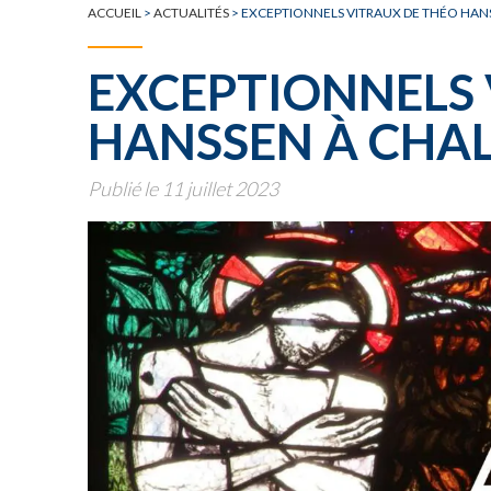
TOUTE L'ACTUALITÉ
ACCUEIL
>
ACTUALITÉS
>
EXCEPTIONNELS VITRAUX DE THÉO HAN
EXCEPTIONNELS 
HANSSEN À CHA
Publié le 11 juillet 2023