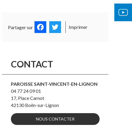
OCUMENTS OFFICIELS
ÉGLISE 
Facebook
Twitter
Imprimer
Partager sur
CONTACT
PAROISSE SAINT-VINCENT-EN-LIGNON
04 77 24 09 01
17, Place Carnot
42130
Boën-sur-Lignon
NOUS CONTACTER