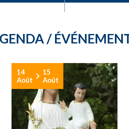
GENDA / ÉVÉNEMEN
14
15
Août
Août