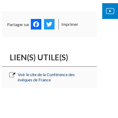
OCUMENTS OFFICIELS
ÉGLISE 
Facebook
Twitter
Imprimer
Partager sur
LIEN(S) UTILE(S)
Voir le site de la Conférence des
évêques de France