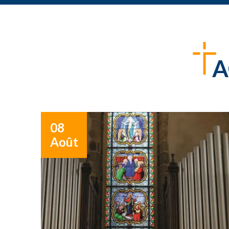
A
08
Août