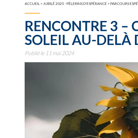
TOUTE L'ACTUALITÉ
ACCUEIL
>
JUBILÉ 2025 - PÈLERINS D'ESPÉRANCE
>
PARCOURS ESPÉ
RENCONTRE 3 – 
SOLEIL AU-DELÀ 
Publié le 11 mai 2024