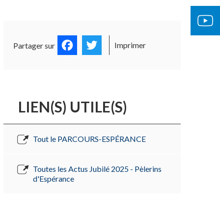
OCUMENTS OFFICIELS
ÉGLISE 
Facebook
Twitter
Imprimer
Partager sur
LIEN(S) UTILE(S)
Tout le PARCOURS-ESPÉRANCE
Toutes les Actus Jubilé 2025 - Pèlerins
d'Espérance