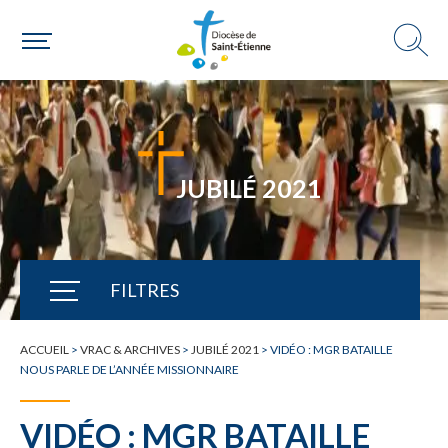
Choisir ma paroisse par commune
Une commune
JUBILÉ 2021
FILTRES
TOUTE L'ACTUALITÉ
ACCUEIL
>
VRAC & ARCHIVES
>
JUBILÉ 2021
>
VIDÉO : MGR BATAILLE
NOUS PARLE DE L’ANNÉE MISSIONNAIRE
VIDÉO : MGR BATAILLE