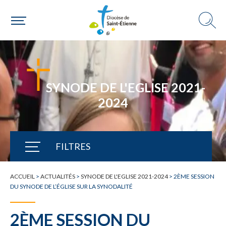
Choisir ma paroisse par commune
Une commune
SYNODE DE L'EGLISE 2021-
2024
FILTRES
TOUTE L'ACTUALITÉ
ACCUEIL
>
ACTUALITÉS
>
SYNODE DE L'EGLISE 2021-2024
>
2ÈME SESSION
DU SYNODE DE L’ÉGLISE SUR LA SYNODALITÉ
2ÈME SESSION DU