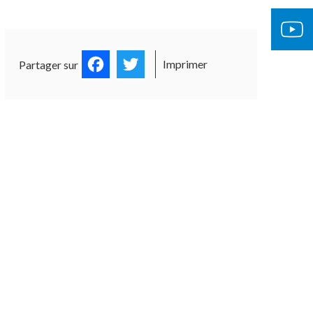
OCUMENTS OFFICIELS
ÉGLISE 
Facebook
Twitter
Imprimer
Partager sur