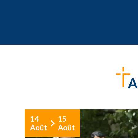
A
14
15
Août
Août