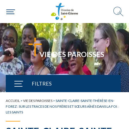
VIE DES PAROISSES
FILTRES
TOUTE L'ACTUALITÉ
ACCUEIL
>
VIE DES PAROISSES
>
SAINTE-CLAIRE-SAINTE-THÉRÈSE-EN-
FOREZ : SUR LES TRACES DE NOS FRÈRES ET SŒURS AÎNÉS DANS LA FOI :
LES SAINTS