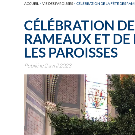
TOUTE L'ACTUALITÉ
ACCUEIL
>
VIE DES PAROISSES
>
CÉLÉBRATION DE LA FÊTE DES RAME
CÉLÉBRATION DE 
RAMEAUX ET DE 
LES PAROISSES
Publié le 2 avril 2023