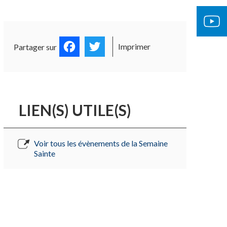
OCUMENTS OFFICIELS
ÉGLISE 
Facebook
Twitter
Imprimer
Partager sur
LIEN(S) UTILE(S)
Voir tous les évènements de la Semaine
Sainte